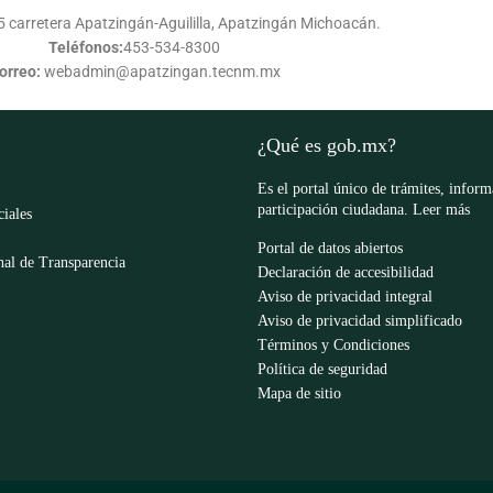
 carretera Apatzingán-Aguililla, Apatzingán Michoacán.
Teléfonos:
453-534-8300
orreo:
webadmin@apatzingan.tecnm.mx
¿Qué es gob.mx?
Es el portal único de trámites, infor
participación ciudadana.
Leer más
ciales
Portal de datos abiertos
al de Transparencia
Declaración de accesibilidad
Aviso de privacidad integral
Aviso de privacidad simplificado
Términos y Condiciones
Política de seguridad
Mapa de sitio