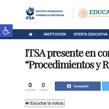
Abrir barra de herramientas
.
INSTITUCIÓN
OFERTA EDUCATIVA
ITSA presente en co
“Procedimientos y R
0
0
Compartir
SHARES
VIEWS
🔊 Escuchar la noticia.