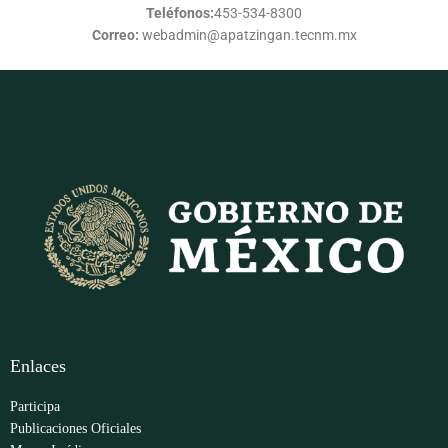
Teléfonos:
453-534-8300
Correo:
webadmin@apatzingan.tecnm.mx
Enlaces
Participa
Publicaciones Oficiales