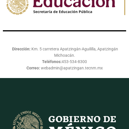
Dirección:
Km. 5 carretera Apatzingán-Aguililla, Apatzingán
Michoacán.
Teléfonos:
453-534-8300
Correo:
webadmin@apatzingan.tecnm.mx