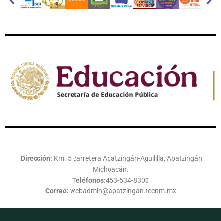
Dirección:
Km. 5 carretera Apatzingán-Aguililla, Apatzingán
Michoacán.
Teléfonos:
453-534-8300
Correo:
webadmin@apatzingan.tecnm.mx