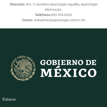
Dirección:
Km. 5 carretera Apatzingán-Aguililla, Apatzingán
Michoacán.
Teléfonos:
453-534-8300
Correo:
webadmin@apatzingan.tecnm.mx
Enlaces