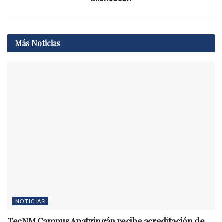
Más
Noticias
NOTICIAS
TecNM Campus Apatzingán recibe acreditación de