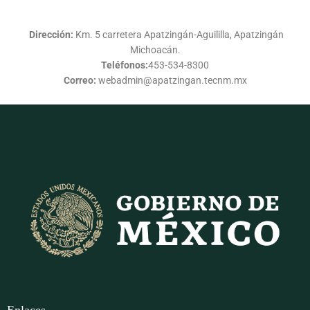
Dirección:
Km. 5 carretera Apatzingán-Aguililla, Apatzingán
Michoacán.
Teléfonos:
453-534-8300
Correo:
webadmin@apatzingan.tecnm.mx
Enlaces