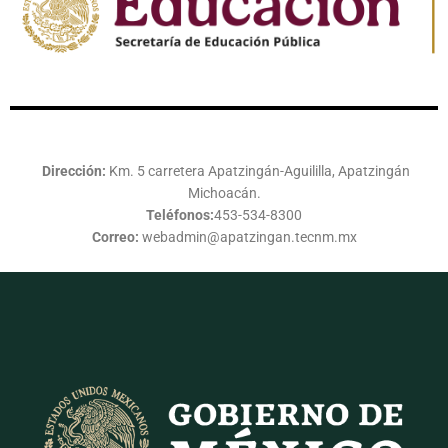
Dirección:
Km. 5 carretera Apatzingán-Aguililla, Apatzingán
Michoacán.
Teléfonos:
453-534-8300
Correo:
webadmin@apatzingan.tecnm.mx