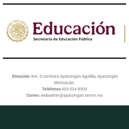
Dirección:
Km. 5 carretera Apatzingán-Aguililla, Apatzingán
Michoacán.
Teléfonos:
453-534-8300
Correo:
webadmin@apatzingan.tecnm.mx