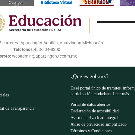
 carretera Apatzingán-Aguililla, Apatzingán Michoacán.
Teléfonos:
453-534-8300
orreo:
webadmin@apatzingan.tecnm.mx
¿Qué es gob.mx?
Es el portal único de trámites, infor
participación ciudadana.
Leer más
ciales
Portal de datos abiertos
al de Transparencia
Declaración de accesibilidad
Aviso de privacidad integral
Aviso de privacidad simplificado
Términos y Condiciones