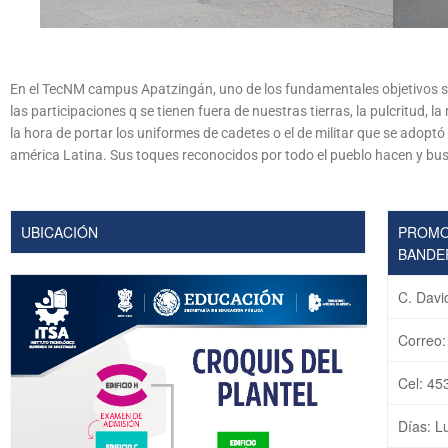
En el TecNM campus Apatzingán, uno de los fundamentales objetivos son 
las participaciones q se tienen fuera de nuestras tierras, la pulcritud,
la hora de portar los uniformes de cadetes o el de militar que se adopt
américa Latina. Sus toques reconocidos por todo el pueblo hacen y busca
UBICACIÓN
PROMO
BANDE
C. Davi
Correo:
Cel: 45
Días: L