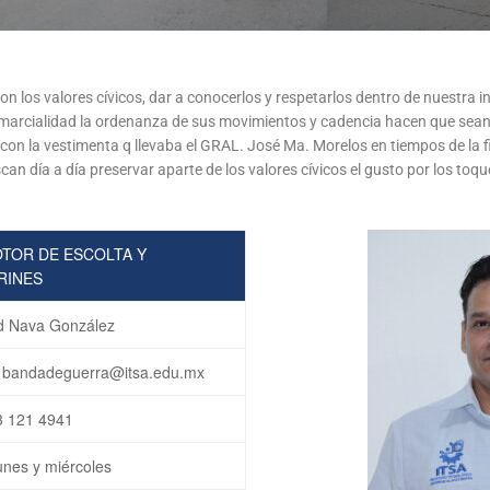
los valores cívicos, dar a conocerlos y respetarlos dentro de nuestra in
 la marcialidad la ordenanza de sus movimientos y cadencia hacen que sean
ó con la vestimenta q llevaba el GRAL. José Ma. Morelos en tiempos de la f
n día a día preservar aparte de los valores cívicos el gusto por los toqu
TOR DE ESCOLTA Y
RINES
d Nava González
 bandadeguerra@itsa.edu.mx
3 121 4941
unes y miércoles