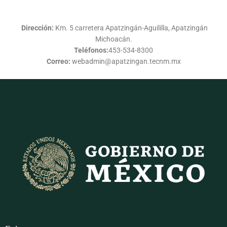
Dirección:
Km. 5 carretera Apatzingán-Aguililla, Apatzingán
Michoacán.
Teléfonos:
453-534-8300
Correo:
webadmin@apatzingan.tecnm.mx