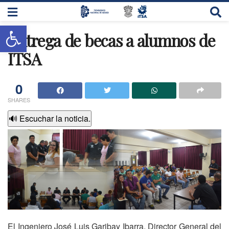
Abrir barra de herramientas
Entrega de becas a alumnos de
ITSA
0
SHARES
🔊 Escuchar la noticia.
El Ingeniero José Luis Garibay Ibarra, Director General del