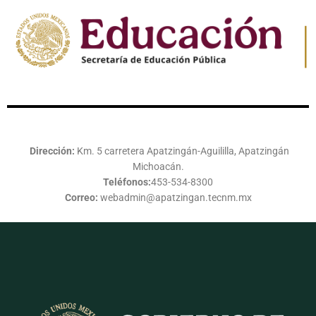
Dirección:
Km. 5 carretera Apatzingán-Aguililla, Apatzingán
Michoacán.
Teléfonos:
453-534-8300
Correo:
webadmin@apatzingan.tecnm.mx