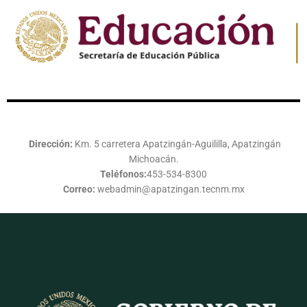
Dirección:
Km. 5 carretera Apatzingán-Aguililla, Apatzingán
Michoacán.
Teléfonos:
453-534-8300
Correo:
webadmin@apatzingan.tecnm.mx