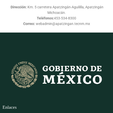
Dirección:
Km. 5 carretera Apatzingán-Aguililla, Apatzingán
Michoacán.
Teléfonos:
453-534-8300
Correo:
webadmin@apatzingan.tecnm.mx
Enlaces