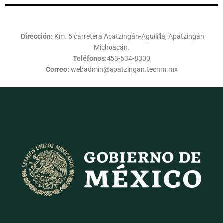
Dirección:
Km. 5 carretera Apatzingán-Aguililla, Apatzingán
Michoacán.
Teléfonos:
453-534-8300
Correo:
webadmin@apatzingan.tecnm.mx