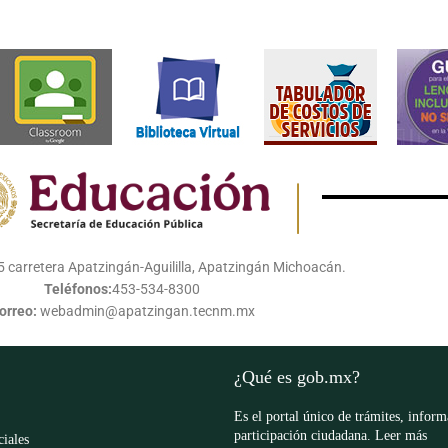
 carretera Apatzingán-Aguililla, Apatzingán Michoacán.
Teléfonos:
453-534-8300
orreo:
webadmin@apatzingan.tecnm.mx
¿Qué es gob.mx?
Es el portal único de trámites, infor
participación ciudadana.
Leer más
ciales