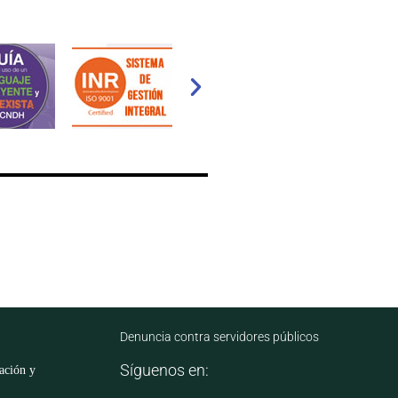
Denuncia contra servidores públicos
Síguenos en:
mación y