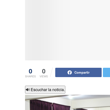
0
0
Compartir
SHARES
VIEWS
🔊 Escuchar la noticia.