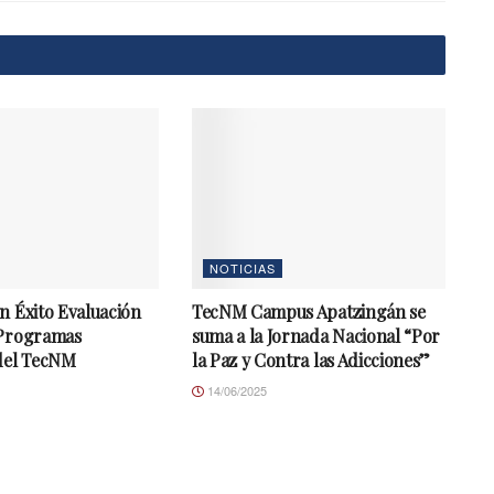
NOTICIAS
n Éxito Evaluación
TecNM Campus Apatzingán se
 Programas
suma a la Jornada Nacional “Por
del TecNM
la Paz y Contra las Adicciones”
14/06/2025