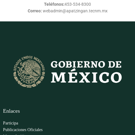
Teléfonos:
453-534-8300
Correo:
webadmin@apatzingan.tecnm.mx
Enlaces
Participa
Publicaciones Oficiales