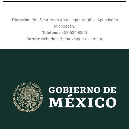
Dirección:
Km. 5 carretera Apatzingán-Aguililla, Apatzingán
Michoacán.
Teléfonos:
453-534-8300
Correo:
webadmin@apatzingan.tecnm.mx