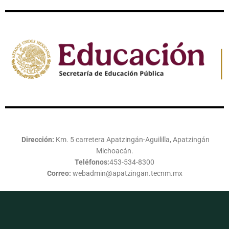
Dirección:
Km. 5 carretera Apatzingán-Aguililla, Apatzingán
Michoacán.
Teléfonos:
453-534-8300
Correo:
webadmin@apatzingan.tecnm.mx