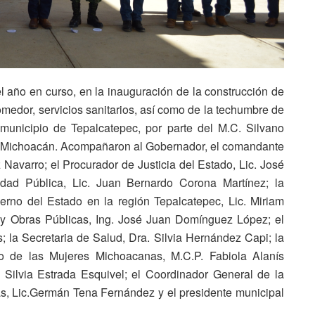
el año en curso, en la inauguración de la construcción de
 comedor, servicios sanitarios, así como de la techumbre de
 municipio de Tepalcatepec, por parte del M.C. Silvano
e Michoacán. Acompañaron al Gobernador, el comandante
 Navarro; el Procurador de Justicia del Estado, Lic. José
idad Pública, Lic. Juan Bernardo Corona Martínez; la
ierno del Estado en la región Tepalcatepec, Lic. Miriam
 y Obras Públicas, Ing. José Juan Domínguez López; el
ís; la Secretaria de Salud, Dra. Silvia Hernández Capi; la
lo de las Mujeres Michoacanas, M.C.P. Fabiola Alanís
. Silvia Estrada Esquivel; el Coordinador General de la
s, Lic.Germán Tena Fernández y el presidente municipal