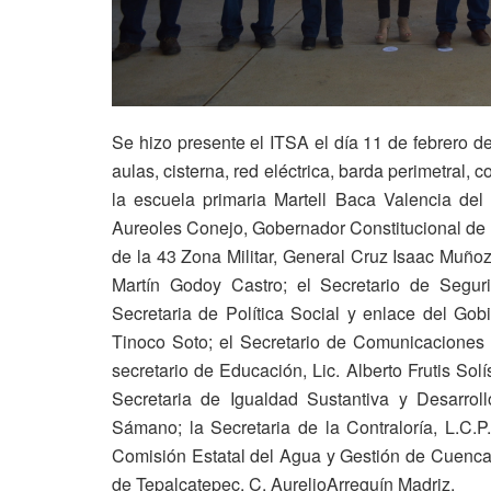
Se hizo presente el ITSA el día 11 de febrero d
aulas, cisterna, red eléctrica, barda perimetral,
la escuela primaria Martell Baca Valencia del
Aureoles Conejo, Gobernador Constitucional d
de la 43 Zona Militar, General Cruz Isaac Muñoz
Martín Godoy Castro; el Secretario de Segur
Secretaria de Política Social y enlace del Gob
Tinoco Soto; el Secretario de Comunicaciones
secretario de Educación, Lic. Alberto Frutis Sol
Secretaria de Igualdad Sustantiva y Desarrol
Sámano; la Secretaria de la Contraloría, L.C.P
Comisión Estatal del Agua y Gestión de Cuenca
de Tepalcatepec, C. AurelioArreguín Madriz.