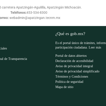
 carretera Apatzingán-Aguililla, Apatzingán Michoacán.
Teléfonos:
453-534-8300
orreo:
webadmin@apatzingan.tecnm.mx
¿Qué es gob.mx?
Es el portal único de trámites, infor
participación ciudadana.
Leer más
ciales
Portal de datos abiertos
al de Transparencia
Declaración de accesibilidad
Aviso de privacidad integral
Aviso de privacidad simplificado
Términos y Condiciones
Política de seguridad
Mapa de sitio