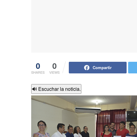
0
0
Compartir
SHARES
VIEWS
🔊 Escuchar la noticia.