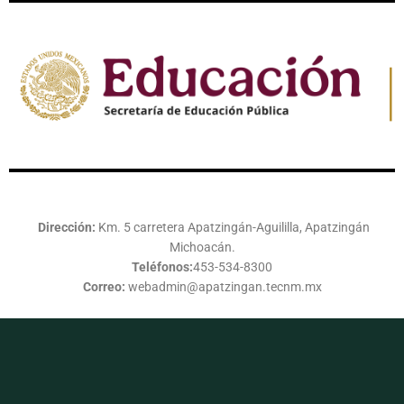
Dirección:
Km. 5 carretera Apatzingán-Aguililla, Apatzingán
Michoacán.
Teléfonos:
453-534-8300
Correo:
webadmin@apatzingan.tecnm.mx