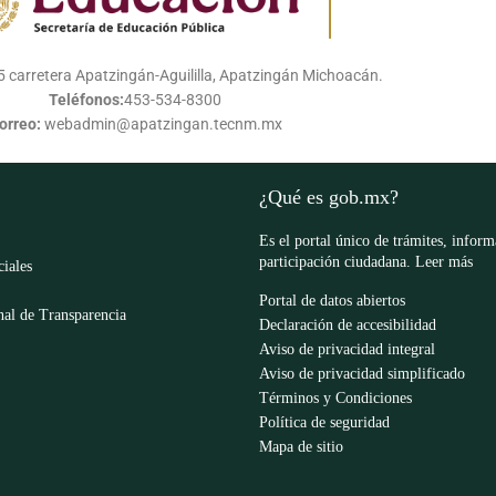
 carretera Apatzingán-Aguililla, Apatzingán Michoacán.
Teléfonos:
453-534-8300
orreo:
webadmin@apatzingan.tecnm.mx
¿Qué es gob.mx?
Es el portal único de trámites, infor
participación ciudadana.
Leer más
ciales
Portal de datos abiertos
al de Transparencia
Declaración de accesibilidad
Aviso de privacidad integral
Aviso de privacidad simplificado
Términos y Condiciones
Política de seguridad
Mapa de sitio