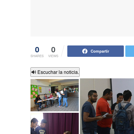
0
0
Compartir
SHARES
VIEWS
🔊 Escuchar la noticia.