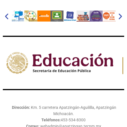
Dirección:
Km. 5 carretera Apatzingán-Aguililla, Apatzingán
Michoacán.
Teléfonos:
453-534-8300
Correo:
webadmin@apatzingan.tecnm.mx