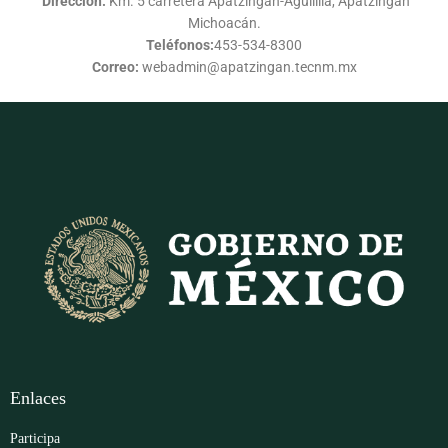
Dirección:
Km. 5 carretera Apatzingán-Aguililla, Apatzingán
Michoacán.
Teléfonos:
453-534-8300
Correo:
webadmin@apatzingan.tecnm.mx
Enlaces
Participa