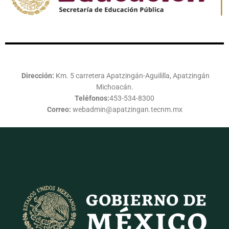
Dirección:
Km. 5 carretera Apatzingán-Aguililla, Apatzingán
Michoacán.
Teléfonos:
453-534-8300
Correo:
webadmin@apatzingan.tecnm.mx