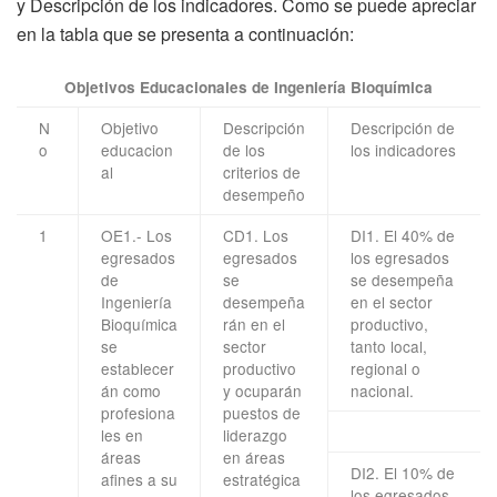
y Descripción de los indicadores. Como se puede apreciar
en la tabla que se presenta a continuación:
Objetivos Educacionales de Ingeniería Bioquímica
N
Objetivo
Descripción
Descripción de
o
educacion
de los
los indicadores
al
criterios de
desempeño
1
OE1.- Los
CD1. Los
DI1. El 40% de
egresados
egresados
los egresados
de
se
se desempeña
Ingeniería
desempeña
en el sector
Bioquímica
rán en el
productivo,
se
sector
tanto local,
establecer
productivo
regional o
án como
y ocuparán
nacional.
profesiona
puestos de
les en
liderazgo
áreas
en áreas
DI2. El 10% de
afines a su
estratégica
los egresados