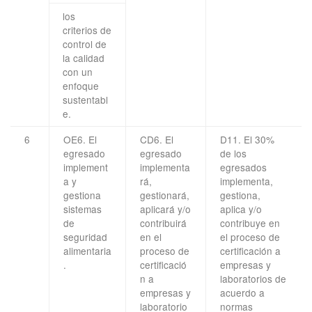
los
criterios de
control de
la calidad
con un
enfoque
sustentabl
e.
6
OE6. El
CD6. El
D11. El 30%
egresado
egresado
de los
implement
implementa
egresados
a y
rá,
implementa,
gestiona
gestionará,
gestiona,
sistemas
aplicará y/o
aplica y/o
de
contribuirá
contribuye en
seguridad
en el
el proceso de
alimentaria
proceso de
certificación a
.
certificació
empresas y
n a
laboratorios de
empresas y
acuerdo a
laboratorio
normas