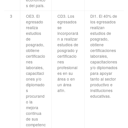
s del país.
3
OE3. El
CD3. Los
DI1. El 40% de
egresado
egresados
los egresados
realiza
se
realizan
estudios
incorporará
estudios de
de
n a realizar
posgrado,
posgrado,
estudios de
obtiene
obtiene
posgrado y
certificaciones
certificacio
certificacio
laborales,
nes
nes
capacitaciones
laborales,
profesional
y/o diplomados
capacitaci
es en su
para apoyar
ones y/o
área o en
tanto al sector
diplomado
un área
productivo e
s
afín.
instituciones
procurand
educativas.
o la
mejora
continua
de sus
competenc