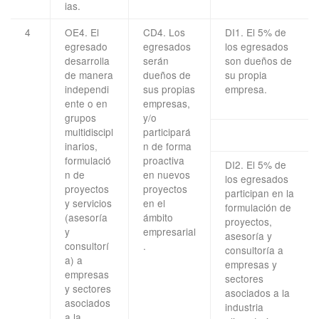
ias.
4
OE4. El
CD4. Los
DI1. El 5% de
egresado
egresados
los egresados
desarrolla
serán
son dueños de
de manera
dueños de
su propia
independi
sus propias
empresa.
ente o en
empresas,
grupos
y/o
multidiscipl
participará
inarios,
n de forma
formulació
proactiva
DI2. El 5% de
n de
en nuevos
los egresados
proyectos
proyectos
participan en la
y servicios
en el
formulación de
(asesoría
ámbito
proyectos,
y
empresarial
asesoría y
consultorí
.
consultoría a
a) a
empresas y
empresas
sectores
y sectores
asociados a la
asociados
industria
a la