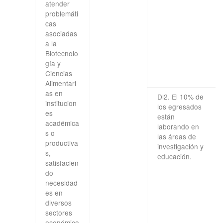
atender
problemáti
cas
asociadas
a la
Biotecnolo
gía y
Ciencias
Alimentari
as en
Dl2. El 10% de
institucion
los egresados
es
están
académica
laborando en
s o
las áreas de
productiva
investigación y
s,
educación.
satisfacien
do
necesidad
es en
diversos
sectores
económico