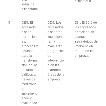
alimentaria.
industria
alimentaria
.
5
OE5. El
CD5. Los
DI1. El 20% de
egresado
egresados
los egresados
diseña
diseñarán,
participan en
herramient
implementa
planes
as,
rán y
estratégicos de
procesos y
evaluarán
intervención
equipos
programas
dentro de las
para la
de
empresas.
transforma
intervenció
ción de los
n en las
recursos
diferentes
bióticos a
áreas de la
través de
empresa.
medicione
s,
implement
ando y
evaluando