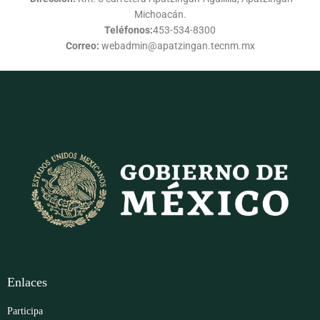
Michoacán.
Teléfonos:
453-534-8300
Correo:
webadmin@apatzingan.tecnm.mx
Enlaces
Participa