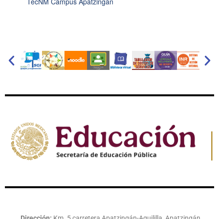
TecNM Campus Apatzingán
Dirección:
Km. 5 carretera Apatzingán-Aguililla, Apatzingán