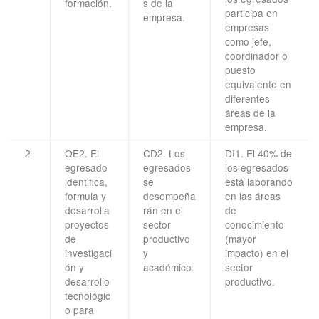
formación.
s de la
participa en
empresa.
empresas
como jefe,
coordinador o
puesto
equivalente en
diferentes
áreas de la
empresa.
2
OE2. El
CD2. Los
DI1. El 40% de
egresado
egresados
los egresados
identifica,
se
está laborando
formula y
desempeña
en las áreas
desarrolla
rán en el
de
proyectos
sector
conocimiento
de
productivo
(mayor
investigaci
y
impacto) en el
ón y
académico.
sector
desarrollo
productivo.
tecnológic
o para