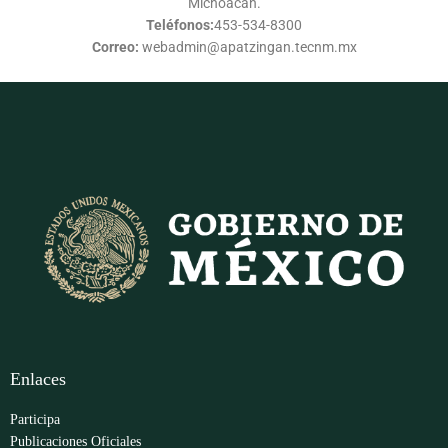
Michoacán.
Teléfonos:
453-534-8300
Correo:
webadmin@apatzingan.tecnm.mx
Enlaces
Participa
Publicaciones Oficiales