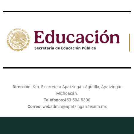
Dirección:
Km. 5 carretera Apatzingán-Aguililla, Apatzingán
Michoacán.
Teléfonos:
453-534-8300
Correo:
webadmin@apatzingan.tecnm.mx